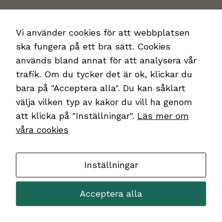
Vi använder cookies för att webbplatsen
ska fungera på ett bra sätt. Cookies
används bland annat för att analysera vår
”CAN:s nationella
trafik. Om du tycker det är ok, klickar du
skolundersökning 2022 – Ungas
bara på "Acceptera alla". Du kan såklart
erfarenheter av alkohol, narkotika,
välja vilken typ av kakor du vill ha genom
dopning, tobak och spel”
att klicka på "Inställningar".
Läs mer om
våra cookies
Medverkande:Martina Zetterqvist, utredare, CAN
Publicerat den
31 januari, 2023
Inställningar
Acceptera alla