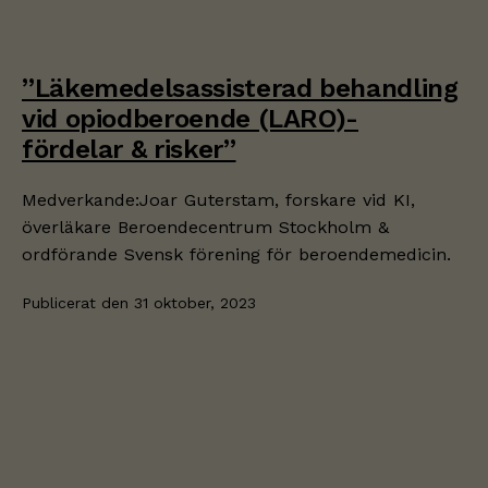
intressen och
ditt beteende
när du surfar
”Läkemedelsassisterad behandling
ökar du chansen
att få se
vid opiodberoende (LARO)-
personligt
fördelar & risker”
anpassat
innehåll och
Medverkande:Joar Guterstam, forskare vid KI,
erbjudanden.
överläkare Beroendecentrum Stockholm &
ordförande Svensk förening för beroendemedicin.
Publicerat den
31 oktober, 2023