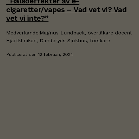
”Hälsoeffekter av e-
cigaretter/vapes – Vad vet vi? Vad
vet vi inte?”
Medverkande:Magnus Lundbäck, överläkare docent
Hjärtkliniken, Danderyds Sjukhus, forskare
Publicerat den
12 februari, 2024
Nödvändiga
Dessa kakor