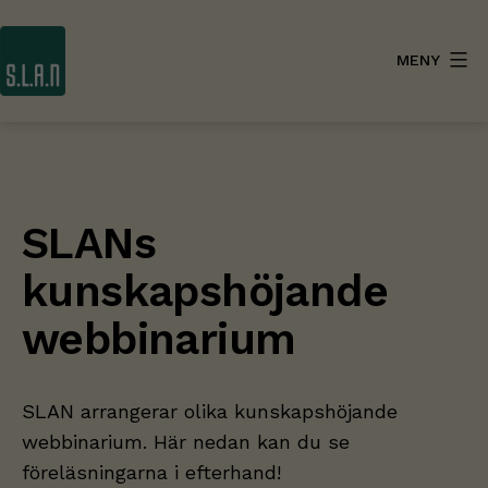
Hoppa
till
MENY
innehåll
SLAN
Category:
SLANs
kunskapshöjande
webbinarium
SLAN arrangerar olika kunskapshöjande
webbinarium. Här nedan kan du se
föreläsningarna i efterhand!