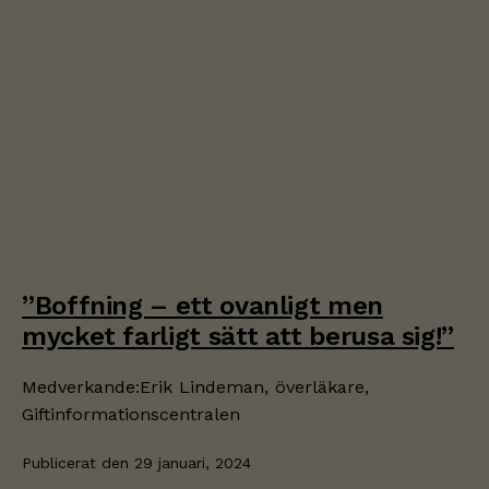
går inte att
välja bort.
De behövs
för att
hemsidan
över huvud
taget ska
fungera.
Statistik
Vi använder Google
Analytics för
”Boffning – ett ovanligt men
webbplatsstatistik i
mycket farligt sätt att berusa sig!”
syfte att identifiera
förbättringspotential.
Medverkande:Erik Lindeman, överläkare,
Giftinformationscentralen
Upplevelse
För att vår
Publicerat den
29 januari, 2024
webbplats