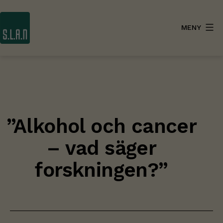
Hoppa
till
MENY
innehåll
SLAN
”Alkohol och cancer
– vad säger
forskningen?”