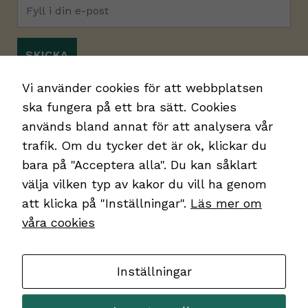
Jag godkänner
integritetspolicyn.
*
Vi använder cookies för att webbplatsen
ska fungera på ett bra sätt. Cookies
används bland annat för att analysera vår
trafik. Om du tycker det är ok, klickar du
bara på "Acceptera alla". Du kan såklart
välja vilken typ av kakor du vill ha genom
att klicka på "Inställningar".
Läs mer om
Kontakt
våra cookies
Kakor
Integritetspolicy
Inställningar
Sveriges Landsråd för Alkohol- och
Narkotikafrågor, SLAN
Nödvändiga