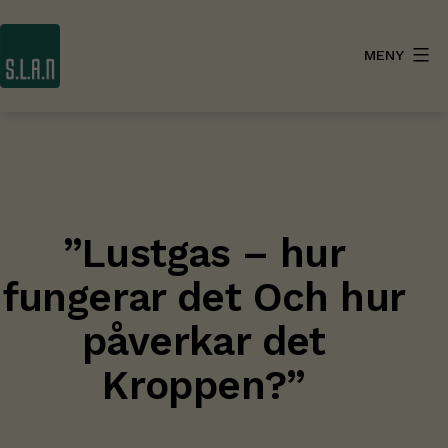
Hoppa
till
MENY
innehåll
SLAN
”Lustgas – hur
fungerar det Och hur
påverkar det
Kroppen?”