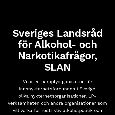
Genom att dela
med dig av dina
intressen och
ditt beteende
när du surfar
Sveriges Landsråd
ökar du chansen
att få se
för Alkohol- och
personligt
anpassat
Narkotikafrågor
,
innehåll och
erbjudanden.
SLAN
Vi är en paraplyorganisation för
länsnykterhetsförbunden i Sverige,
olika nykterhetsorganisationer, LP-
verksamheten och andra organisationer som
vill verka för restriktiv alkoholpolitik och