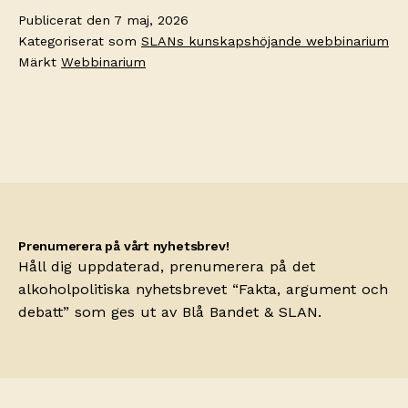
Nödvändiga
Publicerat den
7 maj, 2026
Dessa kakor
Kategoriserat som
SLANs kunskapshöjande webbinarium
går inte att
Märkt
Webbinarium
välja bort.
De behövs
för att
hemsidan
över huvud
taget ska
fungera.
Statistik
Prenumerera på vårt nyhetsbrev!
Vi använder Google
Håll dig uppdaterad, prenumerera på det
Analytics för
alkoholpolitiska nyhetsbrevet “Fakta, argument och
webbplatsstatistik i
debatt” som ges ut av
Blå Bandet
& SLAN.
syfte att identifiera
förbättringspotential.
Upplevelse