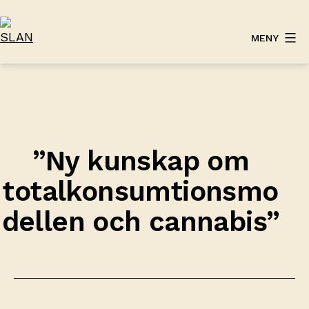
Hoppa
till
MENY
innehåll
SLAN
”Ny kunskap om
totalkonsumtionsmo
dellen och cannabis”