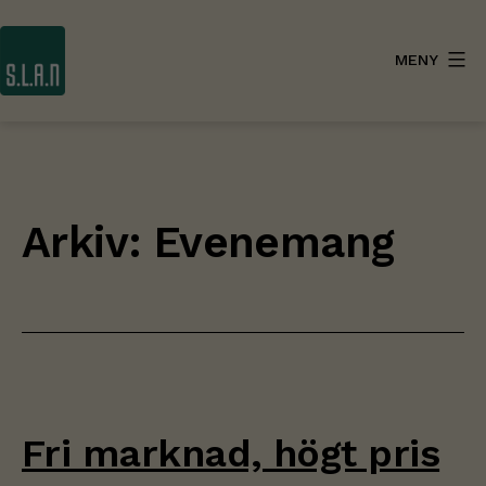
Hoppa
till
MENY
innehåll
SLAN
Arkiv:
Evenemang
Fri marknad, högt pris