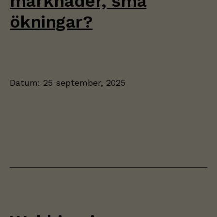
marknader, små
går inte att
välja bort.
ökningar?
De behövs
för att
hemsidan
över huvud
taget ska
fungera.
Datum:
25 september, 2025
Statistik
Vi använder Google
Analytics för
webbplatsstatistik i
syfte att identifiera
förbättringspotential.
Upplevelse
För att vår
webbplats