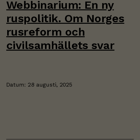
Webbinarium: En ny
intressen och
ditt beteende
ruspolitik. Om Norges
när du surfar
ökar du chansen
rusreform och
att få se
personligt
civilsamhällets svar
anpassat
innehåll och
erbjudanden.
Datum:
28 augusti, 2025