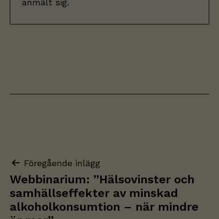
anmält sig.
Inläggsnavigering
Föregående inlägg
Webbinarium: ”Hälsovinster och
samhällseffekter av minskad
alkoholkonsumtion – när mindre