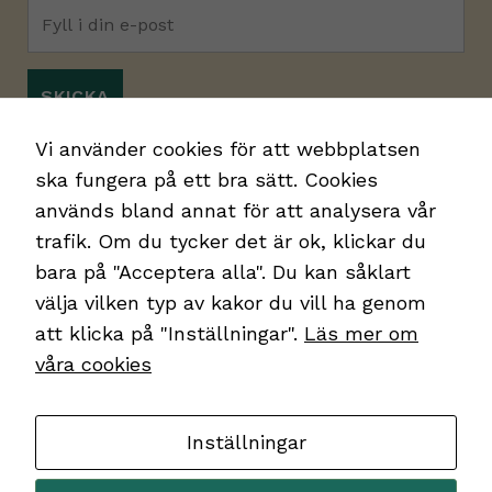
Statistik
Vi använder Google
Analytics för
webbplatsstatistik i
syfte att identifiera
Jag godkänner
integritetspolicyn.
*
Vi använder cookies för att webbplatsen
förbättringspotential.
ska fungera på ett bra sätt. Cookies
används bland annat för att analysera vår
Upplevelse
trafik. Om du tycker det är ok, klickar du
För att vår
bara på "Acceptera alla". Du kan såklart
webbplats
välja vilken typ av kakor du vill ha genom
ska prestera
så bra som
att klicka på "Inställningar".
Läs mer om
Kontakt
möjligt
våra cookies
Kakor
under ditt
besök. Om
Integritetspolicy
du nekar de
Inställningar
här kakorna
Sveriges Landsråd för Alkohol- och
kommer viss
Narkotikafrågor, SLAN
funktionalitet