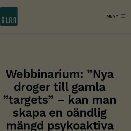
Hoppa
till
MENY
innehåll
SLAN
Webbinarium: ”Nya
droger till gamla
”targets” – kan man
skapa en oändlig
mängd psykoaktiva