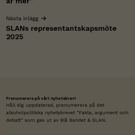
är mer”
Nästa inlägg
SLANs representantskapsmöte
2025
Nödvändiga
Dessa kakor
går inte att
välja bort.
De behövs
Prenumerera på vårt nyhetsbrev!
för att
Håll dig uppdaterad, prenumerera på det
hemsidan
alkoholpolitiska nyhetsbrevet “Fakta, argument och
över huvud
taget ska
debatt” som ges ut av
Blå Bandet
& SLAN.
fungera.