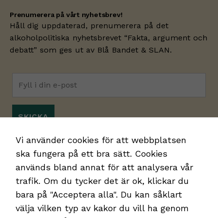
Prenumerera på vårt nyhetsbrev!
Håll dig uppdaterad, prenumerera på det
alkoholpolitiska nyhetsbrevet “Fakta, argument och
Nödvändiga
Dessa kakor
debatt” som ges ut av
Blå Bandet
& SLAN.
går inte att
välja bort.
De behövs
för att
hemsidan
över huvud
taget ska
fungera.
Jag godkänner
integritetspolicyn.
*
Vi använder cookies för att webbplatsen
ska fungera på ett bra sätt. Cookies
Statistik
används bland annat för att analysera vår
Vi använder Google
trafik. Om du tycker det är ok, klickar du
Analytics för
bara på "Acceptera alla". Du kan såklart
webbplatsstatistik i
syfte att identifiera
välja vilken typ av kakor du vill ha genom
förbättringspotential.