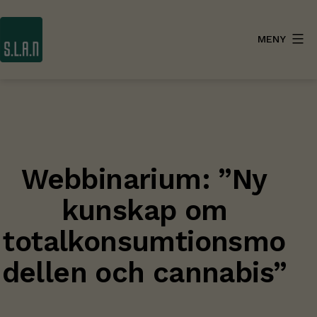
Hoppa
till
MENY
innehåll
SLAN
Webbinarium: ”Ny
kunskap om
totalkonsumtionsmo
dellen och cannabis”