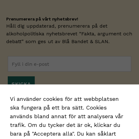
Prenumerera på vårt nyhetsbrev!
Håll dig uppdaterad, prenumerera på det
alkoholpolitiska nyhetsbrevet “Fakta, argument och
debatt” som ges ut av
Blå Bandet
& SLAN.
Jag godkänner
integritetspolicyn.
*
Vi använder cookies för att webbplatsen
ska fungera på ett bra sätt. Cookies
används bland annat för att analysera vår
trafik. Om du tycker det är ok, klickar du
bara på "Acceptera alla". Du kan såklart