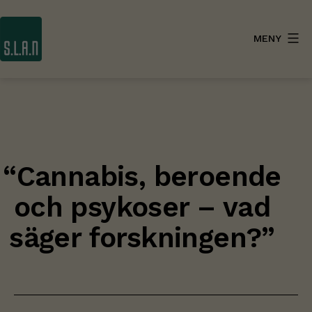
Hoppa
till
MENY
innehåll
SLAN
“Cannabis, beroende
och psykoser – vad
säger forskningen?”