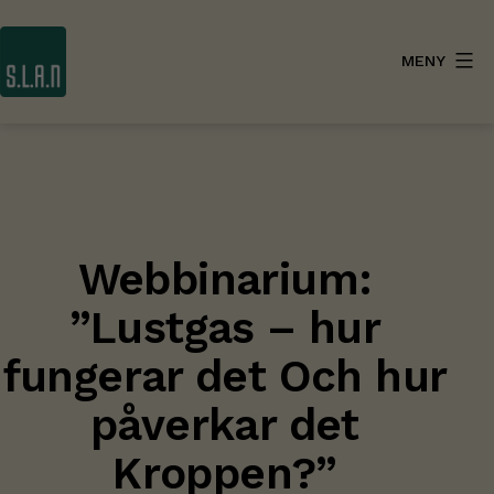
Hoppa
till
MENY
innehåll
SLAN
Webbinarium:
”Lustgas – hur
fungerar det Och hur
påverkar det
Kroppen?”