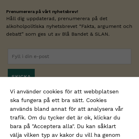
Prenumerera på vårt nyhetsbrev!
Håll dig uppdaterad, prenumerera på det
Nödvändiga
alkoholpolitiska nyhetsbrevet “Fakta, argument och
Dessa kakor
debatt” som ges ut av
Blå Bandet
& SLAN.
går inte att
välja bort.
De behövs
för att
hemsidan
över huvud
taget ska
fungera.
Jag godkänner
integritetspolicyn.
*
Vi använder cookies för att webbplatsen
ska fungera på ett bra sätt. Cookies
Statistik
används bland annat för att analysera vår
Vi använder Google
trafik. Om du tycker det är ok, klickar du
Analytics för
bara på "Acceptera alla". Du kan såklart
webbplatsstatistik i
syfte att identifiera
välja vilken typ av kakor du vill ha genom