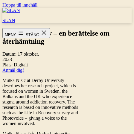
Hoppa till innehåll
SLAN
Life in recovery – en berättelse om
MENY
STÄNG
återhämtning
Datum:
17 oktober,
2023
Plats:
Digitalt
Anmäl dig!
Mulka Nisic at Derby University
describes her research project, which is
focused on women in Sweden, the
Balkans and the UK who experience
stigma around addiction recovery. The
research is based on innovative methods
such as the Life in Recovery survey and
Photovoice – giving a voice to the
women involved.
Mulka Nisic, från Derby University,